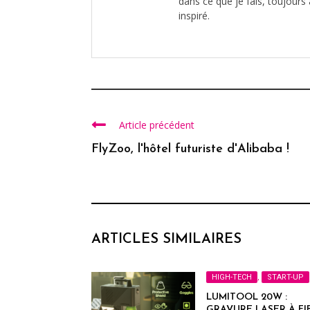
dans ce que je fais, toujours 
inspiré.
Article précédent
FlyZoo, l'hôtel futuriste d'Alibaba !
ARTICLES SIMILAIRES
HIGH-TECH
,
START-UP
LUMITOOL 20W :
GRAVURE LASER À FI