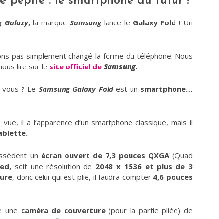
 pépite : le smartphone du futur !
 Galaxy
,
la marque
Samsung
lance le
Galaxy Fold
! Un
vons pas simplement changé la forme du téléphone. Nous
ous lire sur le
site officiel de
Samsung
.
ez-vous ? Le
Samsung Galaxy Fold
est un
smartphone…
vue, il a l’apparence d’un smartphone classique, mais il
ablette.
possèdent un
écran ouvert de 7,3 pouces QXGA
(Quad
ed,
soit une résolution de
2048 x 1536 et plus de 3
ture
, donc celui qui est plié, il faudra compter
4,6 pouces
e une
caméra de couverture
(pour la partie pliée) de