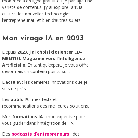
mon média en ligne gratuit où je partage une
variété de contenus. J’y ai exploré l’art, la
MODE
culture, les nouvelles technologies,
l’entrepreneuriat, et bien d’autres sujets.
VOYAGE
ÉQUILIBRE ET ÉVOLUTION
Mon virage IA en 2023
STAND UP
Depuis
2023, j’ai choisi d’orienter CD-
MENTIEL Magazine vers l’Intelligence
LE MIX DU MOIS
Artificielle
. En tant qu’expert, je vous offre
désormais un contenu pointu sur :
L’
actu IA
: les dernières innovations que je
suis de près.
Les
outils IA
: mes tests et
recommandations des meilleures solutions.
Mes
formations IA
: mon expertise pour
vous guider dans l’intégration de l’IA.
Des
podcasts d’entrepreneurs
: des