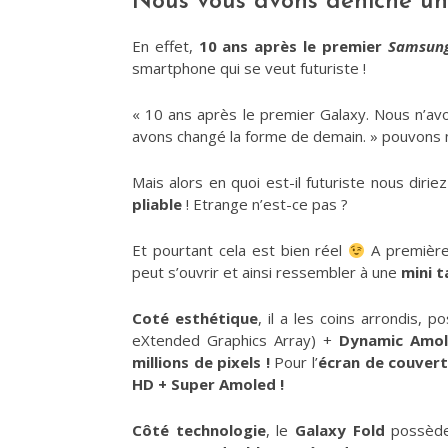
Nous vous avons déniché une
En effet,
10 ans après le premier
Samsung
smartphone qui se veut futuriste !
« 10 ans après le premier Galaxy. Nous n’a
avons changé la forme de demain. » pouvons n
Mais alors en quoi est-il futuriste nous diri
pliable
! Etrange n’est-ce pas ?
Et pourtant cela est bien réel
A première 
peut s’ouvrir et ainsi ressembler à une
mini t
Coté esthétique
, il a les coins arrondis, 
eXtended Graphics Array) +
Dynamic Amol
millions de pixels !
Pour l’
écran de couver
HD + Super Amoled !
Côté technologie
, le
Galaxy Fold
possèd