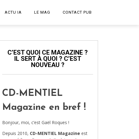
ACTU IA
LE MAG
CONTACT PUB
START-UP
LE PODCAST
C’EST QUOI CE MAGAZINE ?
IL SERT À QUOI ? C’EST
PUBLICITÉ CRÉATIVE
NOUVEAU ?
DESIGN
HIGH-TECH
CD-MENTIEL
TRANSPORT
Magazine en bref !
ART ET CULTURE
Bonjour, moi, c’est Gaël Roques !
ARCHITECTURE
Depuis 2010,
CD-MENTIEL Magazine
est
VIDÉOS