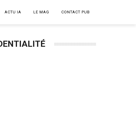
ACTU IA
LE MAG
CONTACT PUB
START-UP
DENTIALITÉ
LE PODCAST
PUBLICITÉ CRÉATIVE
DESIGN
HIGH-TECH
TRANSPORT
ART ET CULTURE
ARCHITECTURE
VIDÉOS