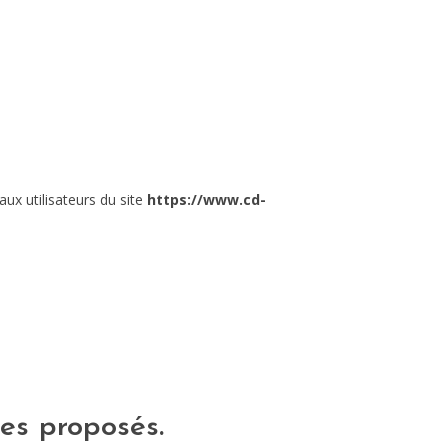
MODE
VOYAGE
ÉQUILIBRE ET ÉVOLUTION
STAND UP
aux utilisateurs du site
LE MIX DU MOIS
https://www.cd-
ces proposés.