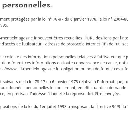
 personnelles.
nt protégées par la loi n° 78-87 du 6 janvier 1978, la loi n° 2004-80
1995.
d-mentielmagazine.fr peuvent êtres recueillies : l’URL des liens par l’in
accès de l’utilisateur, l’adresse de protocole Internet (IP) de l’utilisat
e collecte des informations personnelles relatives à l’utilisateur que
ilisateur fournit ces informations en toute connaissance de cause, no
e https://www.cd-mentielmagazine.fr l’obligation ou non de fournir ces in
uivants de la loi 78-17 du 6 janvier 1978 relative à l’informatique, aux
tion aux données personnelles le concernant, en effectuant sa demand
pièce, en précisant l’adresse à laquelle la réponse doit être envoyée.
sitions de la loi du 1er juillet 1998 transposant la directive 96/9 du 