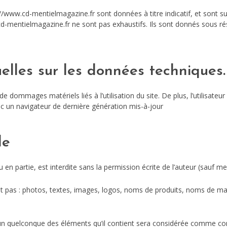
//www.cd-mentielmagazine.fr sont données à titre indicatif, et sont susc
cd-mentielmagazine.fr ne sont pas exhaustifs. Ils sont donnés sous r
uelles sur les données techniques.
 dommages matériels liés à l’utilisation du site. De plus, l’utilisateur
ec un navigateur de dernière génération mis-à-jour
le
en partie, est interdite sans la permission écrite de l’auteur (sauf men
nt pas : photos, textes, images, logos, noms de produits, noms de ma
’un quelconque des éléments qu’il contient sera considérée comme con