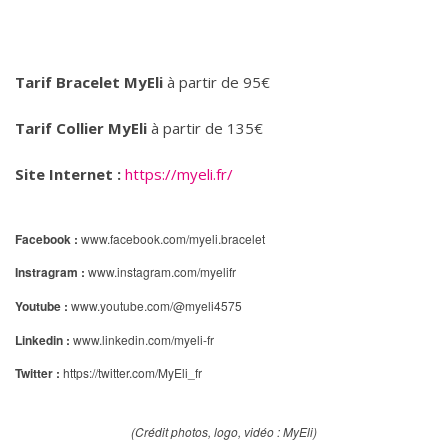
Tarif Bracelet MyEli
à partir de 95€
Tarif Collier MyEli
à partir de 135€
Site Internet :
https://myeli.fr/
Facebook :
www.facebook.com/myeli.bracelet
Instragram :
www.instagram.com/myelifr
Youtube :
www.youtube.com/@myeli4575
Linkedin :
www.linkedin.com/myeli-fr
Twitter :
https://twitter.com/MyEli_fr
(Crédit photos, logo, vidéo : MyEli)