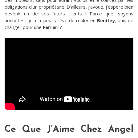
des moteurs, sans pour autant vouloir être coincés par les
obligations d’un propriétaire. D’ailleurs, j’avoue, j’espère bien
devenir un de ses futurs clients ! Parce que, soyons
honnêtes, qui n’a jamais rêvé de rouler en
Bentley
, puis de
changer pour une
Ferrari
?
Ce Que J’Aime Chez Angel