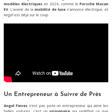
modèles électriques
en 2024, comme le
Porsche Macan
EV
. L’avenir de la
mobilité de luxe
s’annonce électrique, et
Angel est déjà sur le coup.
Un Entrepreneur à Suivre de Près
Angel Fievez
n’est pas juste un entrepreneur qui aime les
belles voitures, c’est un
visionnaire
qui redéfinit ce que