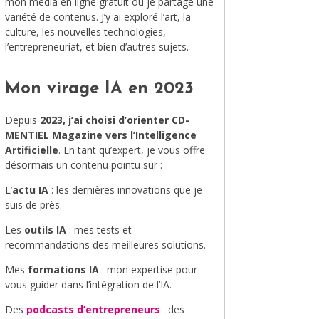
mon média en ligne gratuit où je partage une
variété de contenus. J’y ai exploré l’art, la
MODE
culture, les nouvelles technologies,
l’entrepreneuriat, et bien d’autres sujets.
VOYAGE
ÉQUILIBRE ET ÉVOLUTION
Mon virage IA en 2023
STAND UP
Depuis
2023, j’ai choisi d’orienter CD-
MENTIEL Magazine vers l’Intelligence
LE MIX DU MOIS
Artificielle
. En tant qu’expert, je vous offre
désormais un contenu pointu sur :
L’
actu IA
: les dernières innovations que je
suis de près.
Les
outils IA
: mes tests et
recommandations des meilleures solutions.
Mes
formations IA
: mon expertise pour
vous guider dans l’intégration de l’IA.
Des
podcasts d’entrepreneurs
: des