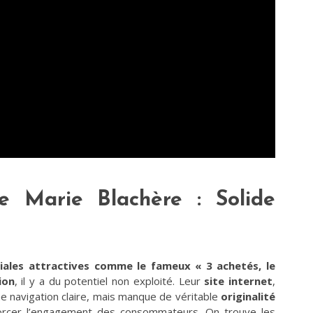
 Marie Blachère : Solide
iales attractives comme le fameux « 3 achetés, le
ion
, il y a du potentiel non exploité. Leur
site internet
,
une navigation claire, mais manque de véritable
originalité
forcer l’engagement des consommateurs. On trouve les