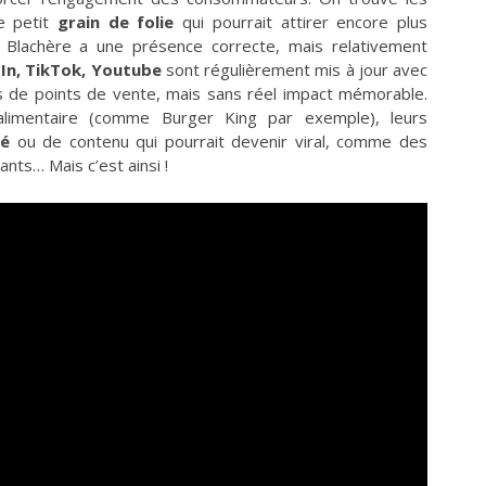
ce petit
grain de folie
qui pourrait attirer encore plus
 Blachère a une présence correcte, mais relativement
In, TikTok, Youtube
sont régulièrement mis à jour avec
 de points de vente, mais sans réel impact mémorable.
limentaire (comme Burger King par exemple), leurs
té
ou de contenu qui pourrait devenir viral, comme des
nts… Mais c’est ainsi !