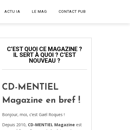
ACTU IA
LE MAG
CONTACT PUB
START-UP
LE PODCAST
C’EST QUOI CE MAGAZINE ?
IL SERT À QUOI ? C’EST
PUBLICITÉ CRÉATIVE
NOUVEAU ?
DESIGN
HIGH-TECH
CD-MENTIEL
TRANSPORT
Magazine en bref !
ART ET CULTURE
Bonjour, moi, c’est Gaël Roques !
ARCHITECTURE
Depuis 2010,
CD-MENTIEL Magazine
est
VIDÉOS