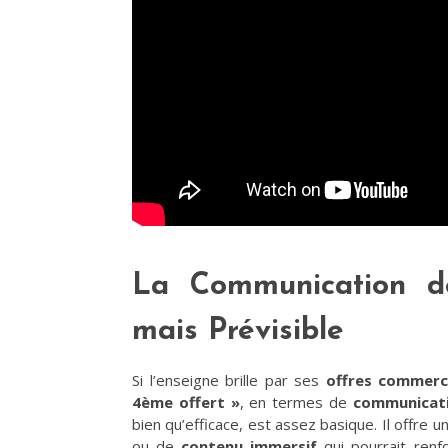
La Communication de
mais Prévisible
Si l’enseigne brille par ses
offres commerc
4ème offert »
, en termes de
communicat
bien qu’efficace, est assez basique. Il offre 
ou de
contenu immersif
qui pourrait ren