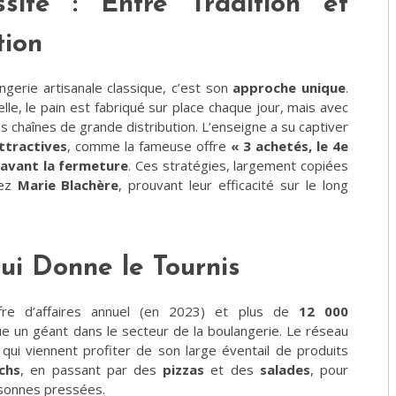
ite : Entre Tradition et
tion
ngerie artisanale classique, c’est son
approche unique
.
le, le pain est fabriqué sur place chaque jour, mais avec
des chaînes de grande distribution. L’enseigne a su captiver
ttractives
, comme la fameuse offre
« 3 achetés, le 4e
avant la fermeture
. Ces stratégies, largement copiées
hez
Marie Blachère
, prouvant leur efficacité sur le long
qui Donne le Tournis
re d’affaires annuel (en 2023) et plus de
12 000
 un géant dans le secteur de la boulangerie. Le réseau
qui viennent profiter de son large éventail de produits
chs
, en passant par des
pizzas
et des
salades
, pour
sonnes pressées​.