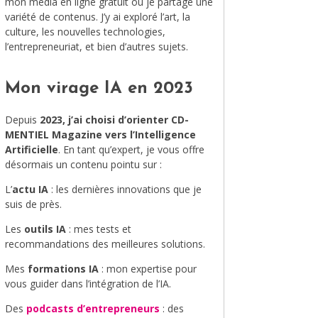
mon média en ligne gratuit où je partage une
variété de contenus. J’y ai exploré l’art, la
MODE
culture, les nouvelles technologies,
l’entrepreneuriat, et bien d’autres sujets.
VOYAGE
ÉQUILIBRE ET ÉVOLUTION
Mon virage IA en 2023
STAND UP
Depuis
2023, j’ai choisi d’orienter CD-
MENTIEL Magazine vers l’Intelligence
LE MIX DU MOIS
Artificielle
. En tant qu’expert, je vous offre
désormais un contenu pointu sur :
L’
actu IA
: les dernières innovations que je
suis de près.
Les
outils IA
: mes tests et
recommandations des meilleures solutions.
Mes
formations IA
: mon expertise pour
vous guider dans l’intégration de l’IA.
Des
podcasts d’entrepreneurs
: des