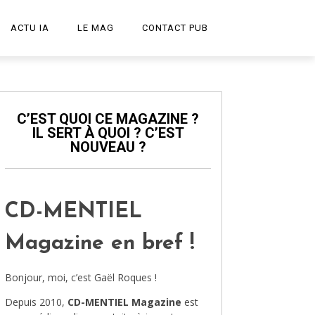
ACTU IA
LE MAG
CONTACT PUB
START-UP
LE PODCAST
C’EST QUOI CE MAGAZINE ?
IL SERT À QUOI ? C’EST
PUBLICITÉ CRÉATIVE
NOUVEAU ?
DESIGN
HIGH-TECH
CD-MENTIEL
TRANSPORT
Magazine en bref !
ART ET CULTURE
Bonjour, moi, c’est Gaël Roques !
ARCHITECTURE
Depuis 2010,
CD-MENTIEL Magazine
est
VIDÉOS