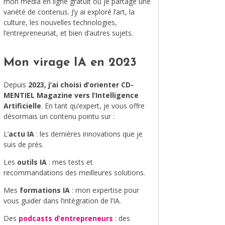
mon média en ligne gratuit où je partage une
variété de contenus. J’y ai exploré l’art, la
MODE
culture, les nouvelles technologies,
l’entrepreneuriat, et bien d’autres sujets.
VOYAGE
ÉQUILIBRE ET ÉVOLUTION
Mon virage IA en 2023
STAND UP
Depuis
2023, j’ai choisi d’orienter CD-
MENTIEL Magazine vers l’Intelligence
LE MIX DU MOIS
Artificielle
. En tant qu’expert, je vous offre
désormais un contenu pointu sur :
L’
actu IA
: les dernières innovations que je
suis de près.
Les
outils IA
: mes tests et
recommandations des meilleures solutions.
Mes
formations IA
: mon expertise pour
vous guider dans l’intégration de l’IA.
Des
podcasts d’entrepreneurs
: des