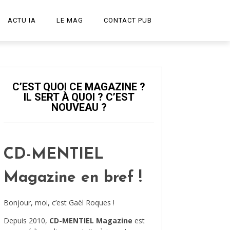
ACTU IA
LE MAG
CONTACT PUB
START-UP
LE PODCAST
C’EST QUOI CE MAGAZINE ?
IL SERT À QUOI ? C’EST
PUBLICITÉ CRÉATIVE
NOUVEAU ?
DESIGN
HIGH-TECH
CD-MENTIEL
TRANSPORT
Magazine en bref !
ART ET CULTURE
Bonjour, moi, c’est Gaël Roques !
ARCHITECTURE
Depuis 2010,
CD-MENTIEL Magazine
est
VIDÉOS