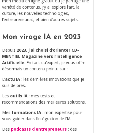
mon média en ligne gratuit où je partage une
variété de contenus. J’y ai exploré l’art, la
MODE
culture, les nouvelles technologies,
l’entrepreneuriat, et bien d’autres sujets.
VOYAGE
ÉQUILIBRE ET ÉVOLUTION
Mon virage IA en 2023
STAND UP
Depuis
2023, j’ai choisi d’orienter CD-
MENTIEL Magazine vers l’Intelligence
LE MIX DU MOIS
Artificielle
. En tant qu’expert, je vous offre
désormais un contenu pointu sur :
L’
actu IA
: les dernières innovations que je
suis de près.
Les
outils IA
: mes tests et
recommandations des meilleures solutions.
Mes
formations IA
: mon expertise pour
vous guider dans l’intégration de l’IA.
Des
podcasts d’entrepreneurs
: des