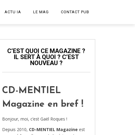
ACTU IA
LE MAG
CONTACT PUB
START-UP
LE PODCAST
C’EST QUOI CE MAGAZINE ?
IL SERT À QUOI ? C’EST
PUBLICITÉ CRÉATIVE
NOUVEAU ?
DESIGN
HIGH-TECH
CD-MENTIEL
TRANSPORT
Magazine en bref !
ART ET CULTURE
Bonjour, moi, c’est Gaël Roques !
ARCHITECTURE
Depuis 2010,
CD-MENTIEL Magazine
est
VIDÉOS