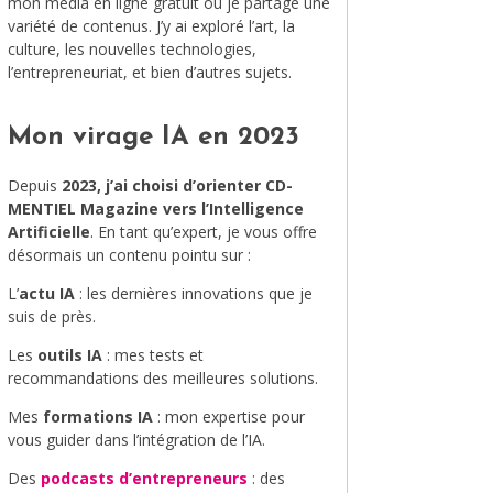
mon média en ligne gratuit où je partage une
variété de contenus. J’y ai exploré l’art, la
MODE
culture, les nouvelles technologies,
l’entrepreneuriat, et bien d’autres sujets.
VOYAGE
ÉQUILIBRE ET ÉVOLUTION
Mon virage IA en 2023
STAND UP
Depuis
2023, j’ai choisi d’orienter CD-
MENTIEL Magazine vers l’Intelligence
LE MIX DU MOIS
Artificielle
. En tant qu’expert, je vous offre
désormais un contenu pointu sur :
L’
actu IA
: les dernières innovations que je
suis de près.
Les
outils IA
: mes tests et
recommandations des meilleures solutions.
Mes
formations IA
: mon expertise pour
vous guider dans l’intégration de l’IA.
Des
podcasts d’entrepreneurs
: des