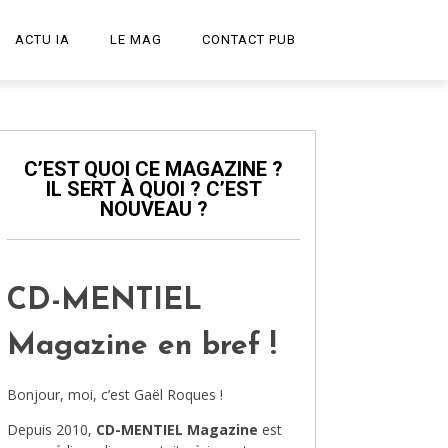
ACTU IA
LE MAG
CONTACT PUB
START-UP
LE PODCAST
C’EST QUOI CE MAGAZINE ?
IL SERT À QUOI ? C’EST
PUBLICITÉ CRÉATIVE
NOUVEAU ?
DESIGN
HIGH-TECH
CD-MENTIEL
TRANSPORT
Magazine en bref !
ART ET CULTURE
Bonjour, moi, c’est Gaël Roques !
ARCHITECTURE
Depuis 2010,
CD-MENTIEL Magazine
est
VIDÉOS