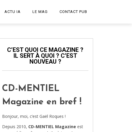
ACTU IA
LE MAG
CONTACT PUB
START-UP
LE PODCAST
C’EST QUOI CE MAGAZINE ?
IL SERT À QUOI ? C’EST
PUBLICITÉ CRÉATIVE
NOUVEAU ?
DESIGN
HIGH-TECH
CD-MENTIEL
TRANSPORT
Magazine en bref !
ART ET CULTURE
Bonjour, moi, c’est Gaël Roques !
ARCHITECTURE
Depuis 2010,
CD-MENTIEL Magazine
est
VIDÉOS