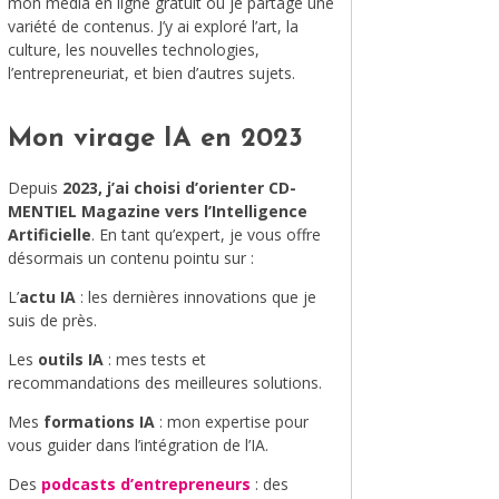
mon média en ligne gratuit où je partage une
variété de contenus. J’y ai exploré l’art, la
MODE
culture, les nouvelles technologies,
l’entrepreneuriat, et bien d’autres sujets.
VOYAGE
ÉQUILIBRE ET ÉVOLUTION
Mon virage IA en 2023
STAND UP
Depuis
2023, j’ai choisi d’orienter CD-
MENTIEL Magazine vers l’Intelligence
LE MIX DU MOIS
Artificielle
. En tant qu’expert, je vous offre
désormais un contenu pointu sur :
L’
actu IA
: les dernières innovations que je
suis de près.
Les
outils IA
: mes tests et
recommandations des meilleures solutions.
Mes
formations IA
: mon expertise pour
vous guider dans l’intégration de l’IA.
Des
podcasts d’entrepreneurs
: des