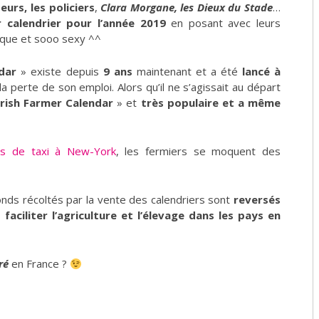
eurs, les policiers
,
Clara Morgane, les Dieux du Stade
…
r calendrier pour l’année 2019
en posant avec leurs
tique et sooo sexy ^^
dar
» existe depuis
9 ans
maintenant et a été
lancé à
 la perte de son emploi. Alors qu’il ne s’agissait au départ
Irish Farmer Calendar
» et
très populaire et a même
urs de taxi à New-York
, les fermiers se moquent des
fonds récoltés par la vente des calendriers sont
reversés
faciliter l’agriculture et l’élevage dans les pays en
ré
en France ?