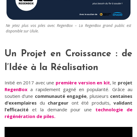
Ne jetez plus vos piles avec RegenBox – La RegenBox grand public est
disponible sur Ulule.
Un Projet en Croissance : de
l’Idée à la Réalisation
Initié en 2017 avec une
première version en kit
, le
projet
RegenBox
a rapidement gagné en popularité. Grâce au
soutien d’une
communauté engagée
, plusieurs
centaines
d’exemplaires
du
chargeur
ont été produits,
validant
l’efficacité
et la demande pour une
technologie de
régénération de piles.