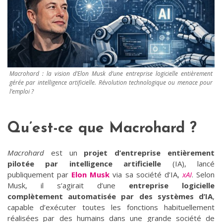
Macrohard : la vision d’Elon Musk d’une entreprise logicielle entièrement
gérée par intelligence artificielle. Révolution technologique ou menace pour
l’emploi ?
Qu’est-ce que Macrohard ?
Macrohard
est un
projet d’entreprise entièrement
pilotée par intelligence artificielle
(IA), lancé
publiquement par
Elon Musk
via sa société d’IA,
xAI
. Selon
Musk, il s’agirait d’une
entreprise logicielle
complètement automatisée par des systèmes d’IA
,
capable d’exécuter toutes les fonctions habituellement
réalisées par des humains dans une grande société de