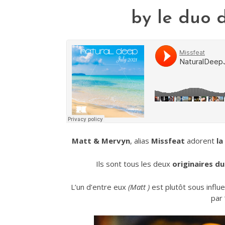
by le duo d
Matt & Mervyn
, alias
Missfeat
adorent
la
Ils sont tous les deux
originaires d
L’un d’entre eux
(Matt )
est plutôt sous influ
par