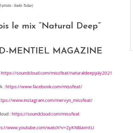
t photo : Sašo Tušar)
ois le mix “Natural Deep”
D-MENTIEL MAGAZINE
:
https://soundcloud.com/missfeat/naturaldeepjuly2021
k :
https://www.facebook.com/missfeat/
ttps://www.instagram.com/mervyn_missfeat/
loud :
https://soundcloud.com/missfeat
ps://www.youtube.com/watch?v=ZyKN8laImtU