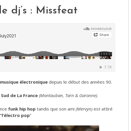
e dj’s : Missfeat
 musique électronique
depuis le début des années 90.
u Sud de La France
(Montauban, Tarn & Garonne)
.
ence
funk hip hop
tandis que son ami
(Mervyn)
est attiré
“l’électro pop
“