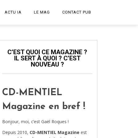
ACTU IA
LE MAG
CONTACT PUB
START-UP
LE PODCAST
C’EST QUOI CE MAGAZINE ?
IL SERT À QUOI ? C’EST
PUBLICITÉ CRÉATIVE
NOUVEAU ?
DESIGN
HIGH-TECH
CD-MENTIEL
TRANSPORT
Magazine en bref !
ART ET CULTURE
Bonjour, moi, c’est Gaël Roques !
ARCHITECTURE
Depuis 2010,
CD-MENTIEL Magazine
est
VIDÉOS