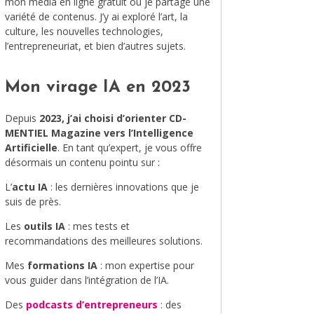
mon média en ligne gratuit où je partage une
variété de contenus. J’y ai exploré l’art, la
MODE
culture, les nouvelles technologies,
l’entrepreneuriat, et bien d’autres sujets.
VOYAGE
ÉQUILIBRE ET ÉVOLUTION
Mon virage IA en 2023
STAND UP
Depuis
2023, j’ai choisi d’orienter CD-
MENTIEL Magazine vers l’Intelligence
LE MIX DU MOIS
Artificielle
. En tant qu’expert, je vous offre
désormais un contenu pointu sur :
L’
actu IA
: les dernières innovations que je
suis de près.
Les
outils IA
: mes tests et
recommandations des meilleures solutions.
Mes
formations IA
: mon expertise pour
vous guider dans l’intégration de l’IA.
Des
podcasts d’entrepreneurs
: des