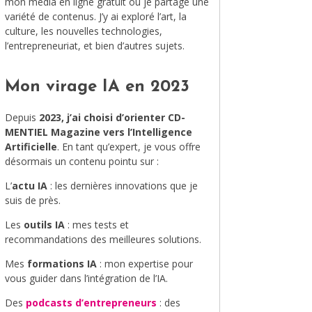
mon média en ligne gratuit où je partage une
variété de contenus. J’y ai exploré l’art, la
MODE
culture, les nouvelles technologies,
l’entrepreneuriat, et bien d’autres sujets.
VOYAGE
ÉQUILIBRE ET ÉVOLUTION
Mon virage IA en 2023
STAND UP
Depuis
2023, j’ai choisi d’orienter CD-
MENTIEL Magazine vers l’Intelligence
LE MIX DU MOIS
Artificielle
. En tant qu’expert, je vous offre
désormais un contenu pointu sur :
L’
actu IA
: les dernières innovations que je
suis de près.
Les
outils IA
: mes tests et
recommandations des meilleures solutions.
Mes
formations IA
: mon expertise pour
vous guider dans l’intégration de l’IA.
Des
podcasts d’entrepreneurs
: des