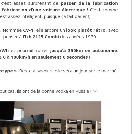
t c’est assez surprenant de
passer de la fabrication
a fabrication d’une voiture électrique !
C’est comme
st assez intelligent, puisque ça fait parler !).
urs. Nommée
CV-1
, elle arbore un
look plutôt rétro
, avec
nt penser à
l’Izh 2125 Combi
des années 1970.
 kWh
et pourrait rouler
jusqu’à 350km en autonomie
.
re
0 à 100km/h en seulement 6 secondes !
otype »
. Reste à savoir si elle sera un jour sur le marché,
out cas, ils ont de la bonne vodka en Russie ! ^^