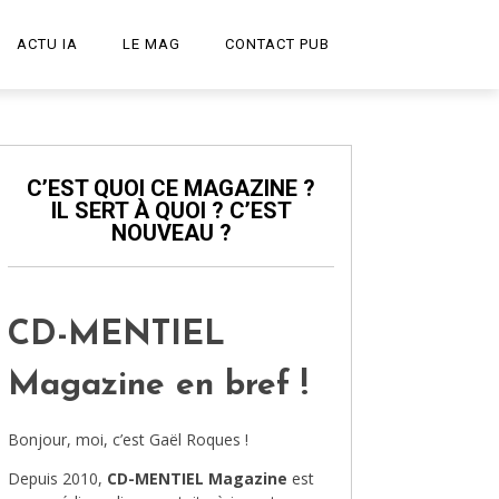
ACTU IA
LE MAG
CONTACT PUB
START-UP
LE PODCAST
C’EST QUOI CE MAGAZINE ?
IL SERT À QUOI ? C’EST
PUBLICITÉ CRÉATIVE
NOUVEAU ?
DESIGN
HIGH-TECH
CD-MENTIEL
TRANSPORT
Magazine en bref !
ART ET CULTURE
Bonjour, moi, c’est Gaël Roques !
ARCHITECTURE
Depuis 2010,
CD-MENTIEL Magazine
est
VIDÉOS