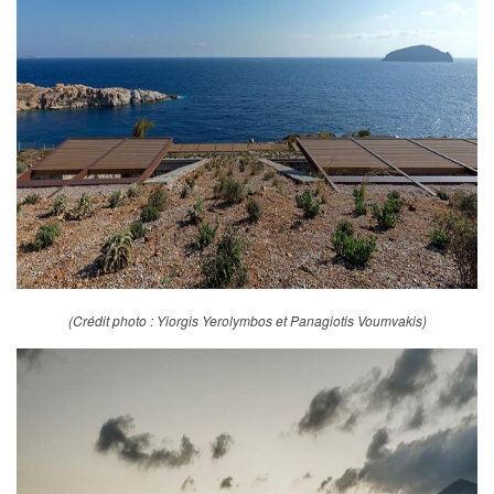
(Crédit photo : Yiorgis Yerolymbos et Panagiotis Voumvakis)