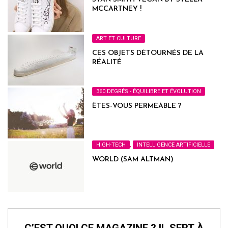
MCCARTNEY !
ART ET CULTURE
CES OBJETS DÉTOURNÉS DE LA
RÉALITÉ
360 DEGRÉS - ÉQUILIBRE ET ÉVOLUTION
ÊTES-VOUS PERMÉABLE ?
HIGH-TECH
,
INTELLIGENCE ARTIFICIELLE
WORLD (SAM ALTMAN)
C’EST QUOI CE MAGAZINE ? IL SERT À