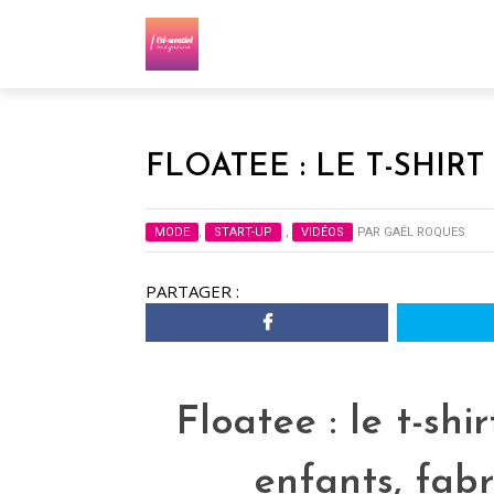
FLOATEE : LE T-SHIR
MODE
,
START-UP
,
VIDÉOS
PAR
GAËL ROQUES
PARTAGER :
Floatee : le t-shi
enfants, fab