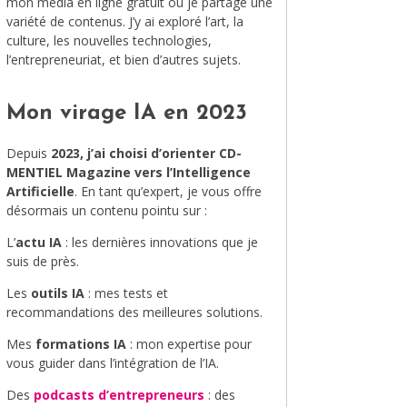
mon média en ligne gratuit où je partage une
variété de contenus. J’y ai exploré l’art, la
MODE
culture, les nouvelles technologies,
l’entrepreneuriat, et bien d’autres sujets.
VOYAGE
ÉQUILIBRE ET ÉVOLUTION
Mon virage IA en 2023
STAND UP
Depuis
2023, j’ai choisi d’orienter CD-
MENTIEL Magazine vers l’Intelligence
LE MIX DU MOIS
Artificielle
. En tant qu’expert, je vous offre
désormais un contenu pointu sur :
L’
actu IA
: les dernières innovations que je
suis de près.
Les
outils IA
: mes tests et
recommandations des meilleures solutions.
Mes
formations IA
: mon expertise pour
vous guider dans l’intégration de l’IA.
Des
podcasts d’entrepreneurs
: des