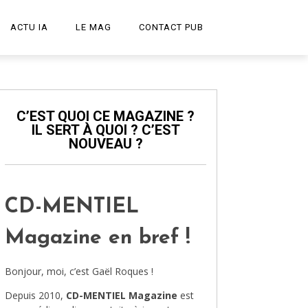
ACTU IA
LE MAG
CONTACT PUB
START-UP
LE PODCAST
C’EST QUOI CE MAGAZINE ?
IL SERT À QUOI ? C’EST
PUBLICITÉ CRÉATIVE
NOUVEAU ?
DESIGN
HIGH-TECH
CD-MENTIEL
TRANSPORT
Magazine en bref !
ART ET CULTURE
Bonjour, moi, c’est Gaël Roques !
ARCHITECTURE
Depuis 2010,
CD-MENTIEL Magazine
est
VIDÉOS