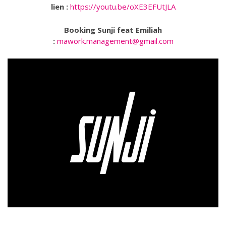
lien :
https://youtu.be/oXE3EFUtJLA
Booking Sunji feat Emiliah
:
mawork.management@gmail.com