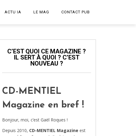
ACTU IA
LE MAG
CONTACT PUB
START-UP
LE PODCAST
C’EST QUOI CE MAGAZINE ?
IL SERT À QUOI ? C’EST
PUBLICITÉ CRÉATIVE
NOUVEAU ?
DESIGN
HIGH-TECH
CD-MENTIEL
TRANSPORT
Magazine en bref !
ART ET CULTURE
Bonjour, moi, c’est Gaël Roques !
ARCHITECTURE
Depuis 2010,
CD-MENTIEL Magazine
est
VIDÉOS