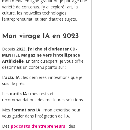
mon média en ligne gratuit où je partage une
variété de contenus. J’y ai exploré l’art, la
MODE
culture, les nouvelles technologies,
l’entrepreneuriat, et bien d’autres sujets.
VOYAGE
ÉQUILIBRE ET ÉVOLUTION
Mon virage IA en 2023
STAND UP
Depuis
2023, j’ai choisi d’orienter CD-
MENTIEL Magazine vers l’Intelligence
LE MIX DU MOIS
Artificielle
. En tant qu’expert, je vous offre
désormais un contenu pointu sur :
L’
actu IA
: les dernières innovations que je
suis de près.
Les
outils IA
: mes tests et
recommandations des meilleures solutions.
Mes
formations IA
: mon expertise pour
vous guider dans l’intégration de l’IA.
Des
podcasts d’entrepreneurs
: des