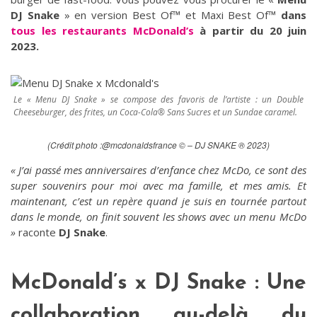
DJ Snake
» en version Best Of™ et Maxi Best Of™
dans
tous les restaurants McDonald’s
à partir du 20 juin
2023.
Le « Menu DJ Snake » se compose des favoris de l’artiste : un Double
Cheeseburger, des frites, un Coca-Cola® Sans Sucres et un Sundae caramel.
(Crédit photo :
@mcdonaldsfrance
© – DJ SNAKE ® 2023)
« J’ai passé mes anniversaires d’enfance chez McDo, ce sont des
super souvenirs pour moi avec ma famille, et mes amis. Et
maintenant, c’est un repère quand je suis en tournée partout
dans le monde, on finit souvent les shows avec un menu McDo
»
raconte
DJ Snake
.
McDonald’s x DJ Snake : Une
collaboration au-delà du