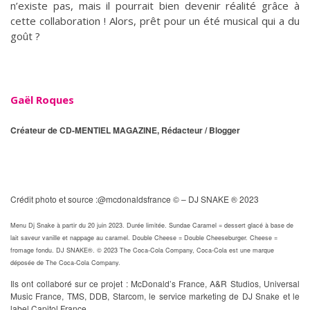
n’existe pas, mais il pourrait bien devenir réalité grâce à
cette collaboration ! Alors, prêt pour un été musical qui a du
goût ?
Gaël Roques
Créateur de CD-MENTIEL MAGAZINE, Rédacteur / Blogger
Crédit photo et source :
@mcdonaldsfrance
© – DJ SNAKE ® 2023
Menu Dj Snake à partir du 20 juin 2023. Durée limitée.
Sundae Caramel = dessert glacé à base de
lait saveur vanille et nappage au caramel.
Double Cheese = Double Cheeseburger. Cheese =
fromage fondu.
DJ SNAKE®. © 2023 The Coca-Cola Company, Coca-Cola est une marque
déposée de The Coca-Cola Company.
Ils ont collaboré sur ce projet : McDonald’s France, A&R Studios, Universal
Music France, TMS, DDB, Starcom, le service marketing de DJ Snake et le
label Capitol France.