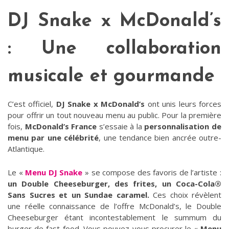
DJ Snake x McDonald’s
: Une collaboration
musicale et gourmande
C’est officiel,
DJ Snake x McDonald’s
ont unis leurs forces
pour offrir un tout nouveau menu au public. Pour la première
fois,
McDonald’s France
s’essaie à la
personnalisation de
menu par une célébrité
, une tendance bien ancrée outre-
Atlantique.
Le «
Menu DJ Snake
» se compose des favoris de l’artiste :
un Double Cheeseburger, des frites, un Coca-Cola®
Sans Sucres et un Sundae caramel.
Ces choix révèlent
une réelle connaissance de l’offre McDonald’s, le Double
Cheeseburger étant incontestablement le summum du
burger de fast-food. Vous pouvez vous procurer le «
Menu