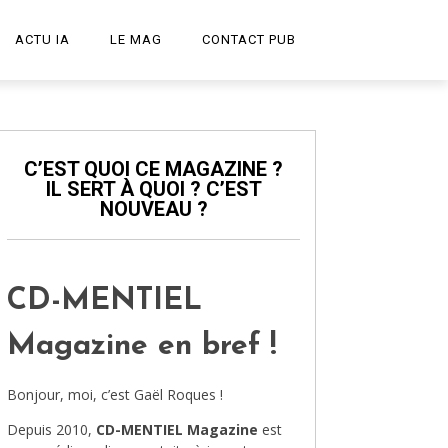
ACTU IA
LE MAG
CONTACT PUB
START-UP
LE PODCAST
C’EST QUOI CE MAGAZINE ?
IL SERT À QUOI ? C’EST
PUBLICITÉ CRÉATIVE
NOUVEAU ?
DESIGN
HIGH-TECH
CD-MENTIEL
TRANSPORT
Magazine en bref !
ART ET CULTURE
Bonjour, moi, c’est Gaël Roques !
ARCHITECTURE
Depuis 2010,
CD-MENTIEL Magazine
est
VIDÉOS