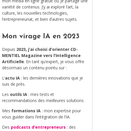
mon média en ligne gratuit où je partage une
variété de contenus. J’y ai exploré l’art, la
MODE
culture, les nouvelles technologies,
l’entrepreneuriat, et bien d’autres sujets.
VOYAGE
ÉQUILIBRE ET ÉVOLUTION
Mon virage IA en 2023
STAND UP
Depuis
2023, j’ai choisi d’orienter CD-
MENTIEL Magazine vers l’Intelligence
LE MIX DU MOIS
Artificielle
. En tant qu’expert, je vous offre
désormais un contenu pointu sur :
L’
actu IA
: les dernières innovations que je
suis de près.
Les
outils IA
: mes tests et
recommandations des meilleures solutions.
Mes
formations IA
: mon expertise pour
vous guider dans l’intégration de l’IA.
Des
podcasts d’entrepreneurs
: des