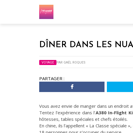
DÎNER DANS LES NU
VOYAGE
PAR
GAËL ROQUES
PARTAGER :
Vous avez envie de manger dans un endroit a
Tentez l’expérience dans l’
A380 In-Flight K
hôtesses, tables spéciales et chefs étoilés.
En chine, ils l’appellent « La Classe spéciale »
18 personnes pour s’occuper du service…