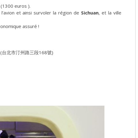
 (1300 euros ).
l’avion et ainsi survoler la région de
Sichuan
, et la ville
ronomique assuré !
i City (台北市汀州路三段168號)