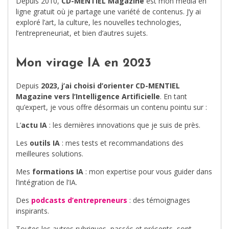
Depuis 2010,
CD-MENTIEL Magazine
est mon média en
ligne gratuit où je partage une variété de contenus. J’y ai
exploré l’art, la culture, les nouvelles technologies,
l’entrepreneuriat, et bien d’autres sujets.
Mon virage IA en 2023
Depuis
2023, j’ai choisi d’orienter CD-MENTIEL
Magazine vers l’Intelligence Artificielle
. En tant
qu’expert, je vous offre désormais un contenu pointu sur :
L’
actu IA
: les dernières innovations que je suis de près.
Les
outils IA
: mes tests et recommandations des
meilleures solutions.
Mes
formations IA
: mon expertise pour vous guider dans
l’intégration de l’IA.
Des
podcasts d’entrepreneurs
: des témoignages
inspirants.
Toutes les autres rubriques, passés et présents, sont