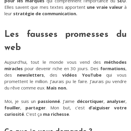
pour les marques
qui comprennent l’importance du
SEO
.
Elles savent que mes textes apportent
une vraie valeur
à
leur
stratégie de communication.
Les fausses promesses du
web
Aujourd’hui, tout le monde vous vend des
méthodes
miracles
pour devenir riche en 30 jours. Des
formations
,
des
newsletters
, des
vidéos YouTube
qui vous
promettent le million. J’aurais pu le faire. J’aurais pu vendre
du rêve comme eux.
Mais non.
Moi, je suis un
passionné
. J’aime
décortiquer
,
analyser
,
fouiller
,
partager
. Mon but, c’est
d’aiguiser votre
curiosité
. C’est ça
ma richesse
.