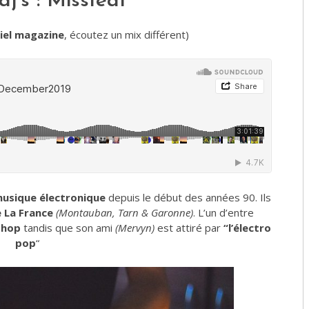
j’s : Missfeat
iel magazine
, écoutez un mix différent)
musique électronique
depuis le début des années 90. Ils
e La France
(Montauban, Tarn & Garonne)
. L’un d’entre
 hop
tandis que son ami
(Mervyn)
est attiré par
“l’électro
pop
“