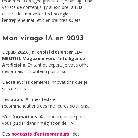
mon média en ligne gratuit où je partage une
variété de contenus. J’y ai exploré l’art, la
MODE
culture, les nouvelles technologies,
l’entrepreneuriat, et bien d’autres sujets.
VOYAGE
ÉQUILIBRE ET ÉVOLUTION
Mon virage IA en 2023
STAND UP
Depuis
2023, j’ai choisi d’orienter CD-
MENTIEL Magazine vers l’Intelligence
LE MIX DU MOIS
Artificielle
. En tant qu’expert, je vous offre
désormais un contenu pointu sur :
L’
actu IA
: les dernières innovations que je
suis de près.
Les
outils IA
: mes tests et
recommandations des meilleures solutions.
Mes
formations IA
: mon expertise pour
vous guider dans l’intégration de l’IA.
Des
podcasts d’entrepreneurs
: des