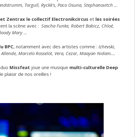
 Landstrumm, Torgull, Ryckk’s, Paco Osuna, Stephanovitch …
t Zentrax le collectif Electronikcircus
et
les soirées
gent la scène avec :
Sascha Funke, Robert Babicz, Chloé,
loody Mary …
du BPC
, notamment avec des artistes comme :
Izhevski,
o Allende, Marcelo Rosselot, Vera, Cezar, Maayan Nidam….
e duo
Missfeat
joue une musique
multi-culturelle Deep
e plaisir de nos oreilles !