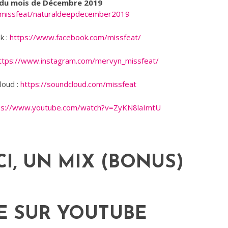
 du mois de Décembre 2019
m/missfeat/naturaldeepdecember2019
k :
https://www.facebook.com/missfeat/
ttps://www.instagram.com/mervyn_missfeat/
loud :
https://soundcloud.com/missfeat
ps://www.youtube.com/watch?v=ZyKN8laImtU
CI, UN MIX (BONUS)
E SUR YOUTUBE