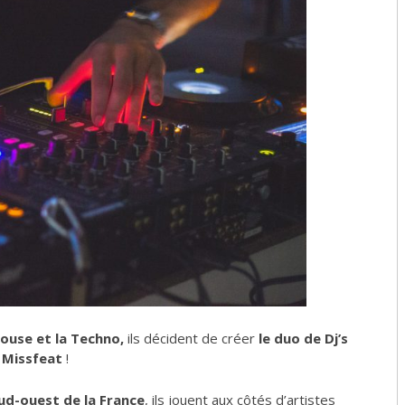
House et la Techno,
ils décident de créer
le duo de Dj’s
Missfeat
!
ud-ouest de la France
, ils jouent aux côtés d’artistes