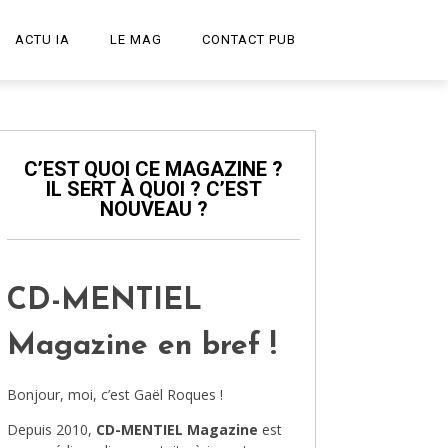
ACTU IA
LE MAG
CONTACT PUB
START-UP
LE PODCAST
C’EST QUOI CE MAGAZINE ?
IL SERT À QUOI ? C’EST
PUBLICITÉ CRÉATIVE
NOUVEAU ?
DESIGN
HIGH-TECH
CD-MENTIEL
TRANSPORT
Magazine en bref !
ART ET CULTURE
Bonjour, moi, c’est Gaël Roques !
ARCHITECTURE
Depuis 2010,
CD-MENTIEL Magazine
est
VIDÉOS