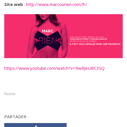
Site web
:
http://www.marcourien.com/fr/
https://www.youtube.com/watch?v=9wBJeUBC3SQ
Source
PARTAGER :