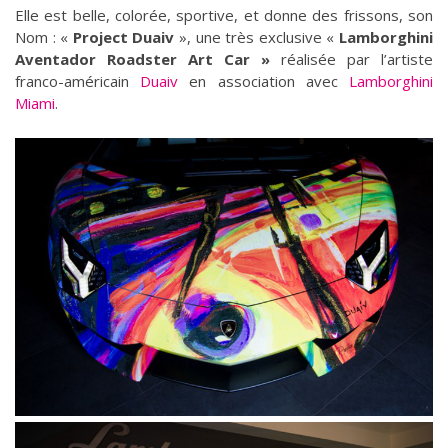
Elle est belle, colorée, sportive, et donne des frissons, son
Nom : «
Project Duaiv
», une très exclusive «
Lamborghini
Aventador
Roadster
Art Car »
réalisée par l’artiste
franco-américain
Duaiv
en association avec
Lamborghini
Miami
.