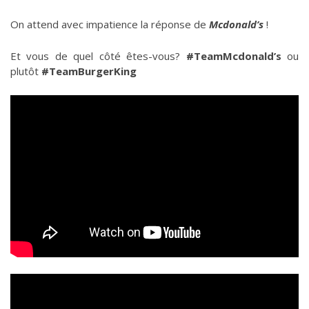
On attend avec impatience la réponse de
Mcdonald’s
!
Et vous de quel côté êtes-vous?
#TeamMcdonald’s
ou
plutôt
#TeamBurgerKing