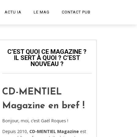
ACTU IA
LE MAG
CONTACT PUB
START-UP
LE PODCAST
C’EST QUOI CE MAGAZINE ?
IL SERT À QUOI ? C’EST
PUBLICITÉ CRÉATIVE
NOUVEAU ?
DESIGN
HIGH-TECH
CD-MENTIEL
TRANSPORT
Magazine en bref !
ART ET CULTURE
Bonjour, moi, c’est Gaël Roques !
ARCHITECTURE
Depuis 2010,
CD-MENTIEL Magazine
est
VIDÉOS