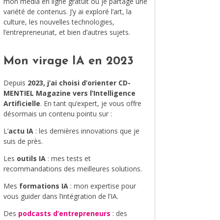
mon média en ligne gratuit où je partage une
variété de contenus. J’y ai exploré l’art, la
MODE
culture, les nouvelles technologies,
l’entrepreneuriat, et bien d’autres sujets.
VOYAGE
ÉQUILIBRE ET ÉVOLUTION
Mon virage IA en 2023
STAND UP
Depuis
2023, j’ai choisi d’orienter CD-
MENTIEL Magazine vers l’Intelligence
LE MIX DU MOIS
Artificielle
. En tant qu’expert, je vous offre
désormais un contenu pointu sur :
L’
actu IA
: les dernières innovations que je
suis de près.
Les
outils IA
: mes tests et
recommandations des meilleures solutions.
Mes
formations IA
: mon expertise pour
vous guider dans l’intégration de l’IA.
Des
podcasts d’entrepreneurs
: des