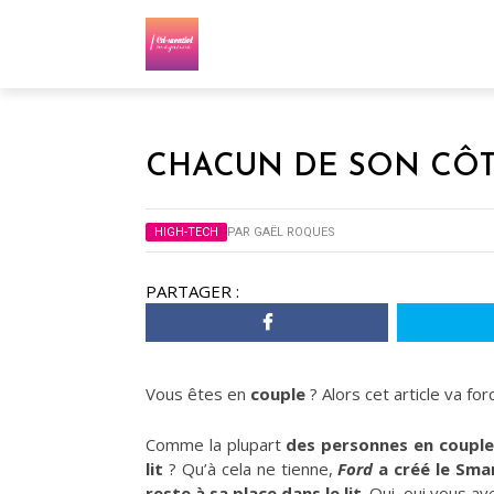
CHACUN DE SON CÔT
HIGH-TECH
PAR
GAËL ROQUES
PARTAGER :
Vous êtes en
couple
? Alors cet article va fo
Comme la plupart
des personnes en couple
lit
? Qu’à cela ne tienne,
Ford
a créé le Sma
reste à sa place dans le lit
. Oui, oui vous ave