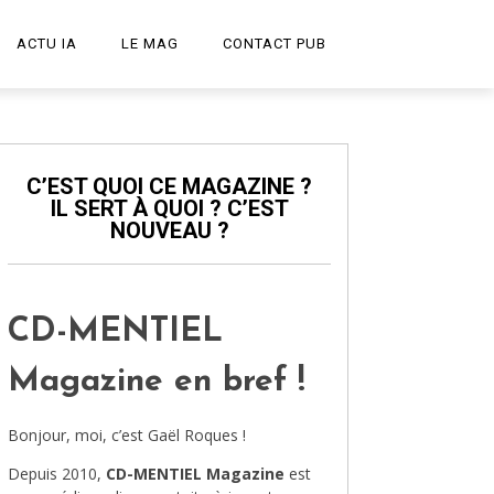
ACTU IA
LE MAG
CONTACT PUB
START-UP
LE PODCAST
C’EST QUOI CE MAGAZINE ?
IL SERT À QUOI ? C’EST
PUBLICITÉ CRÉATIVE
NOUVEAU ?
DESIGN
HIGH-TECH
CD-MENTIEL
TRANSPORT
Magazine en bref !
ART ET CULTURE
Bonjour, moi, c’est Gaël Roques !
ARCHITECTURE
Depuis 2010,
CD-MENTIEL Magazine
est
VIDÉOS