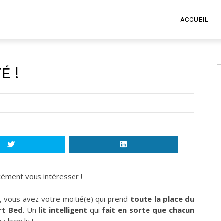
ACCUEIL
É !
rcément vous intéresser !
, vous avez votre moitié(e) qui prend
toute la place du
rt Bed
. Un
lit intelligent
qui
fait en sorte que chacun
z bien lu !