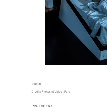
Source
Crédits Photos et Vidéo : Ford
PARTAGER :