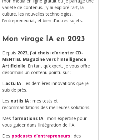
mon média en ligne gratuit où je partage une
variété de contenus. J’y ai exploré l’art, la
MODE
culture, les nouvelles technologies,
l’entrepreneuriat, et bien d’autres sujets.
VOYAGE
ÉQUILIBRE ET ÉVOLUTION
Mon virage IA en 2023
STAND UP
Depuis
2023, j’ai choisi d’orienter CD-
MENTIEL Magazine vers l’Intelligence
LE MIX DU MOIS
Artificielle
. En tant qu’expert, je vous offre
désormais un contenu pointu sur :
L’
actu IA
: les dernières innovations que je
suis de près.
Les
outils IA
: mes tests et
recommandations des meilleures solutions.
Mes
formations IA
: mon expertise pour
vous guider dans l’intégration de l’IA.
Des
podcasts d’entrepreneurs
: des