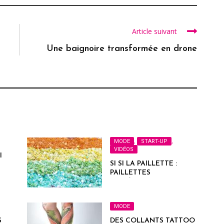
Article suivant
Une baignoire transformée en drone
MODE
,
START-UP
,
VIDÉOS
I
SI SI LA PAILLETTE :
PAILLETTES
BIODÉGRADABLES ET
ÉCOLOGIQUES
MODE
S
DES COLLANTS TATTOO