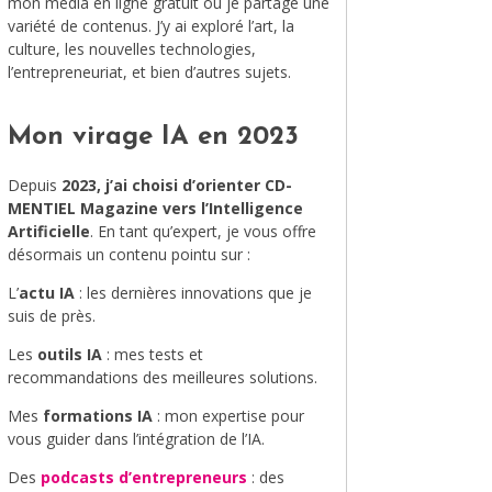
mon média en ligne gratuit où je partage une
variété de contenus. J’y ai exploré l’art, la
MODE
culture, les nouvelles technologies,
l’entrepreneuriat, et bien d’autres sujets.
VOYAGE
ÉQUILIBRE ET ÉVOLUTION
Mon virage IA en 2023
STAND UP
Depuis
2023, j’ai choisi d’orienter CD-
MENTIEL Magazine vers l’Intelligence
LE MIX DU MOIS
Artificielle
. En tant qu’expert, je vous offre
désormais un contenu pointu sur :
L’
actu IA
: les dernières innovations que je
suis de près.
Les
outils IA
: mes tests et
recommandations des meilleures solutions.
Mes
formations IA
: mon expertise pour
vous guider dans l’intégration de l’IA.
Des
podcasts d’entrepreneurs
: des