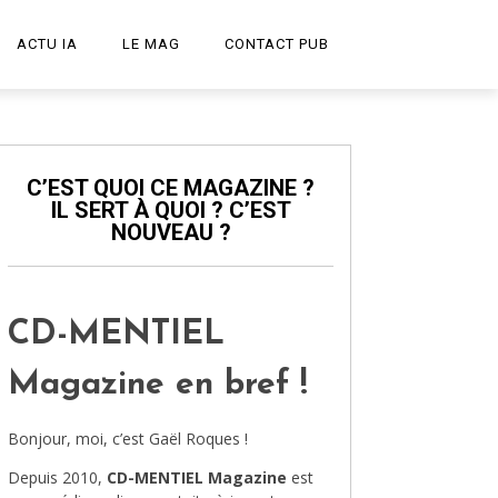
ACTU IA
LE MAG
CONTACT PUB
START-UP
LE PODCAST
C’EST QUOI CE MAGAZINE ?
IL SERT À QUOI ? C’EST
PUBLICITÉ CRÉATIVE
NOUVEAU ?
DESIGN
HIGH-TECH
CD-MENTIEL
TRANSPORT
Magazine en bref !
ART ET CULTURE
Bonjour, moi, c’est Gaël Roques !
ARCHITECTURE
Depuis 2010,
CD-MENTIEL Magazine
est
VIDÉOS